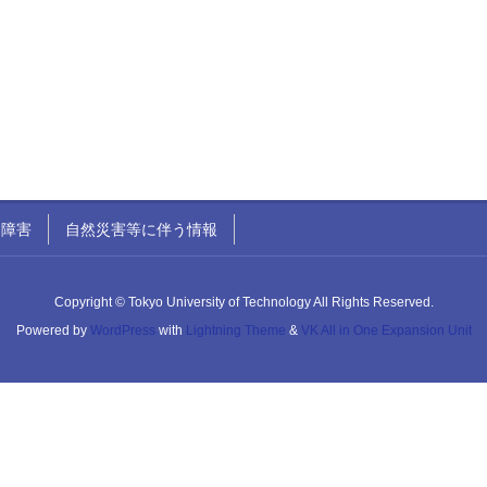
ク障害
自然災害等に伴う情報
Copyright © Tokyo University of Technology All Rights Reserved.
Powered by
WordPress
with
Lightning Theme
&
VK All in One Expansion Unit